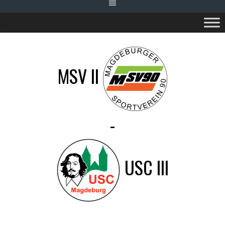
MSV II
-
USC III