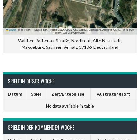
Leaflet
|
Tiles © Esri — Source: Esri, i-cubed, USDA, USGS, AEX, GeoEye, Getmapping, Aerogrid, IGN, IGP, UPR-EGP,
and the GIS User Community
Walther-Rathenau-Straße, Nordfront, Alte Neustadt,
Magdeburg, Sachsen-Anhalt, 39106, Deutschland
SPIELE IN DIESER WOCHE
Datum
Spiel
Zeit/Ergebnisse
Austragungsort
No data available in table
SPIELE IN DER KOMMENDEN WOCHE