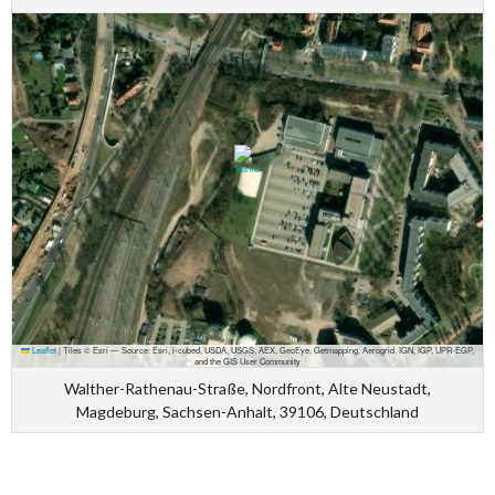
Leaflet
|
Tiles © Esri — Source: Esri, i-cubed, USDA, USGS, AEX, GeoEye, Getmapping, Aerogrid, IGN, IGP, UPR-EGP,
and the GIS User Community
Walther-Rathenau-Straße, Nordfront, Alte Neustadt,
Magdeburg, Sachsen-Anhalt, 39106, Deutschland