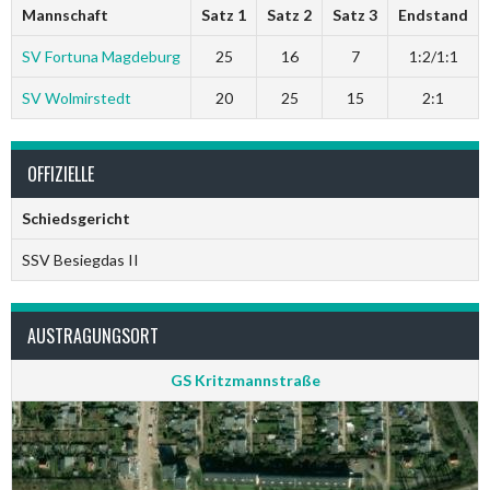
Mannschaft
Satz 1
Satz 2
Satz 3
Endstand
SV Fortuna Magdeburg
25
16
7
1:2/1:1
SV Wolmirstedt
20
25
15
2:1
OFFIZIELLE
Schiedsgericht
SSV Besiegdas II
AUSTRAGUNGSORT
GS Kritzmannstraße