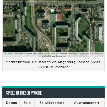
Leaflet
|
Tiles © Esri — Source: Esri, i-cubed, USDA, USGS, AEX, GeoEye, Getmapping, Aerogrid, IGN, IGP, UPR-EGP,
and the GIS User Community
Mechthildstraße, Neustädter Feld, Magdeburg, Sachsen-Anhalt,
39128, Deutschland
SPIELE IN DIESER WOCHE
Datum
Spiel
Zeit/Ergebnisse
Austragungsort