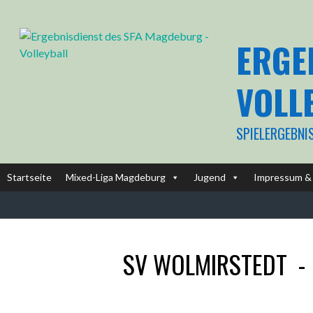
Springe
zum
Inhalt
ERGE
VOLL
SPIELERGEBNI
Startseite
Mixed-Liga Magdeburg
Jugend
Impressum & 
SV WOLMIRSTEDT
-