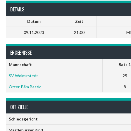
DETAILS
Datum
Zeit
09.11.2023
21:00
Mi
ERGEBNISSE
Mannschaft
Satz 1
SV Wolmirstedt
25
Otter-Bäm Bastic
8
OFFIZIELLE
Schiedsgericht
Magdeburger Kind