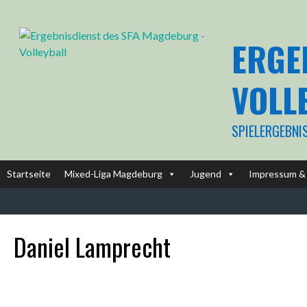
Springe
zum
Inhalt
ERGE
VOLL
SPIELERGEBNI
Startseite
Mixed-Liga Magdeburg
Jugend
Impressum & 
Daniel Lamprecht