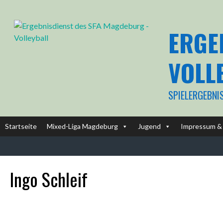
Springe
zum
Inhalt
ERGE
VOLL
SPIELERGEBNI
Startseite
Mixed-Liga Magdeburg
Jugend
Impressum & 
Ingo Schleif