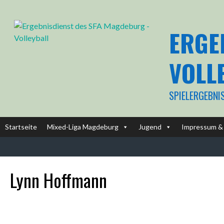
Springe
zum
Inhalt
ERGE
VOLL
SPIELERGEBNI
Startseite
Mixed-Liga Magdeburg
Jugend
Impressum & 
Lynn Hoffmann