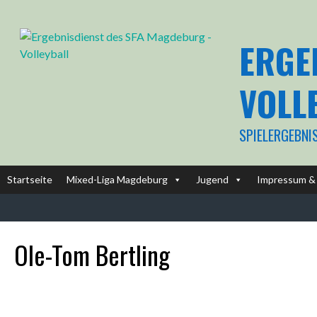
Springe
zum
Inhalt
ERGE
VOLL
SPIELERGEBNI
Startseite
Mixed-Liga Magdeburg
Jugend
Impressum & 
Ole-Tom Bertling