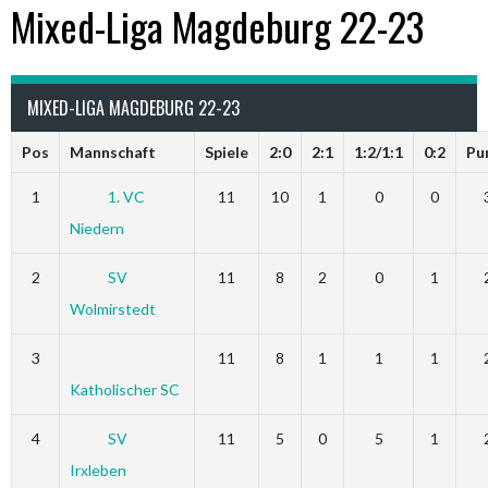
Mixed-Liga Magdeburg 22-23
MIXED-LIGA MAGDEBURG 22-23
Pos
Mannschaft
Spiele
2:0
2:1
1:2/1:1
0:2
Pu
1
1. VC
11
10
1
0
0
Niedern
2
SV
11
8
2
0
1
Wolmirstedt
3
11
8
1
1
1
Katholischer SC
4
SV
11
5
0
5
1
Irxleben