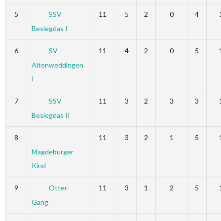
5
SSV
11
5
2
0
4
Besiegdas I
6
SV
11
4
2
0
5
Altenweddingen
I
7
SSV
11
3
2
3
3
Besiegdas II
8
11
3
2
1
5
Magdeburger
Kind
9
Otter-
11
3
1
2
5
Gang