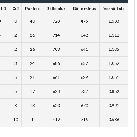
/1:1
0:2
Punkte
Bälle plus
Bälle minus
Verhältnis
0
0
40
728
475
1.533
4
2
26
714
642
1.112
4
2
26
708
641
1.105
3
3
24
686
652
1.052
1
5
21
661
629
1.051
3
5
17
628
737
0.852
2
8
13
620
673
0.921
1
13
1
419
715
0.586