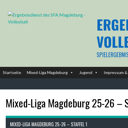
Springe
zum
Inhalt
ERGE
VOLL
SPIELERGEBNI
Startseite
Mixed-Liga Magdeburg
Jugend
Impressum & 
Mixed-Liga Magdeburg 25-26 – St
MIXED-LIGA MAGDEBURG 25-26 – STAFFEL 1