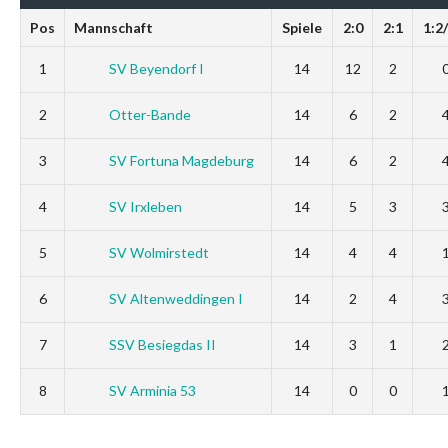
Pos
Mannschaft
Spiele
2:0
2:1
1:2
1
SV Beyendorf I
14
12
2
2
Otter-Bande
14
6
2
3
SV Fortuna Magdeburg
14
6
2
4
SV Irxleben
14
5
3
5
SV Wolmirstedt
14
4
4
6
SV Altenweddingen I
14
2
4
7
SSV Besiegdas II
14
3
1
8
SV Arminia 53
14
0
0