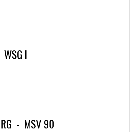
-
WSG I
URG
-
MSV 90