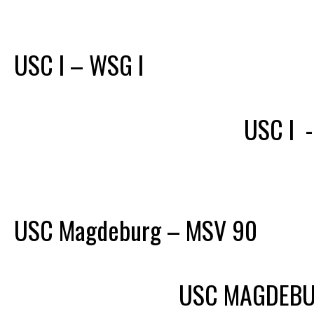
USC I – WSG I
USC I
USC Magdeburg – MSV 90
USC MAGDEB