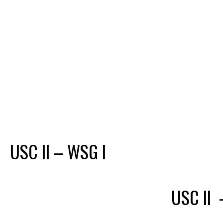
USC II – WSG I
USC II