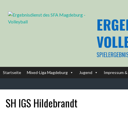
Springe
zum
Inhalt
ERGE
VOLL
SPIELERGEBNI
Startseite
Mixed-Liga Magdeburg
Jugend
Impressum & 
SH IGS Hildebrandt