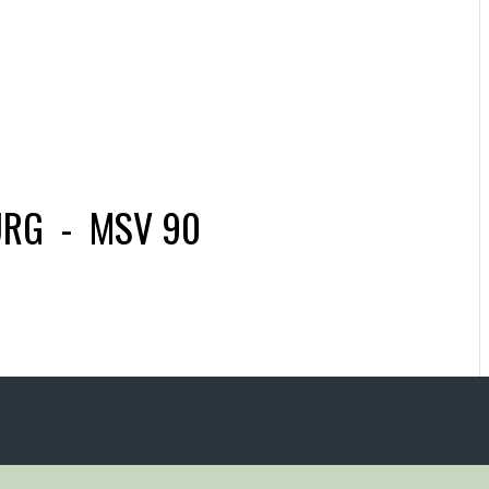
URG
-
MSV 90