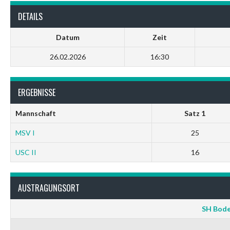
DETAILS
Datum
Zeit
26.02.2026
16:30
ERGEBNISSE
Mannschaft
Satz 1
MSV I
25
USC II
16
AUSTRAGUNGSORT
SH Bode