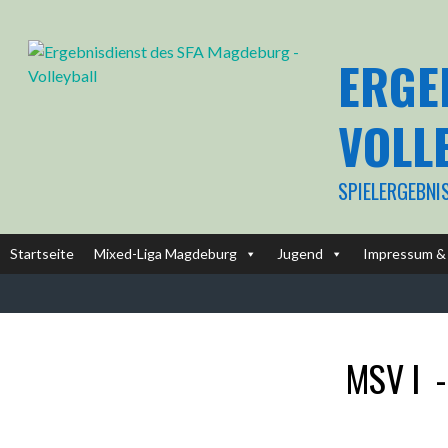
Springe
zum
Inhalt
ERGE
VOLL
SPIELERGEBNI
Startseite
Mixed-Liga Magdeburg
Jugend
Impressum & 
MSV I