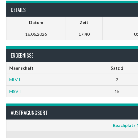
DETAILS
Datum
Zeit
16.06.2026
17:40
U2
ERGEBNISSE
Mannschaft
Satz 1
MLV I
2
MSV I
15
AUSTRAGUNGSORT
Beachplatz 