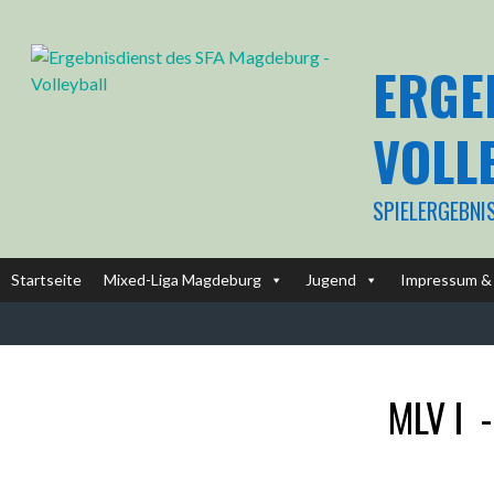
Springe
zum
Inhalt
ERGE
VOLL
SPIELERGEBNI
Startseite
Mixed-Liga Magdeburg
Jugend
Impressum & 
MLV I