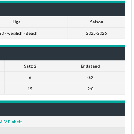
Liga
Saison
0 - weiblich - Beach
2025-2026
Satz 2
Endstand
6
0:2
15
2:0
MLV Einheit