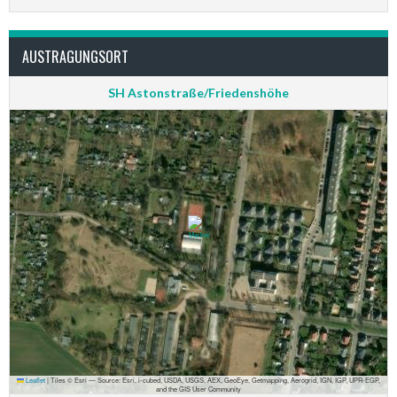
AUSTRAGUNGSORT
SH Astonstraße/Friedenshöhe
Leaflet
|
Tiles © Esri — Source: Esri, i-cubed, USDA, USGS, AEX, GeoEye, Getmapping, Aerogrid, IGN, IGP, UPR-EGP,
and the GIS User Community