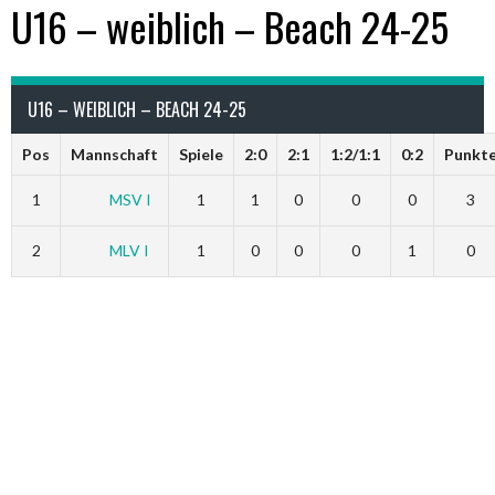
U16 – weiblich – Beach 24-25
U16 – WEIBLICH – BEACH 24-25
Pos
Mannschaft
Spiele
2:0
2:1
1:2/1:1
0:2
Punkt
1
MSV I
1
1
0
0
0
3
2
MLV I
1
0
0
0
1
0